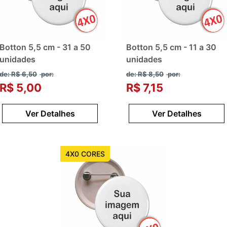
Botton 5,5 cm - 31 a 50
Botton 5,5 cm - 11 a 30
unidades
unidades
de: R$ 6,50
por:
de: R$ 8,50
por:
R$ 5,00
R$ 7,15
Ver Detalhes
Ver Detalhes
4X0 CORES