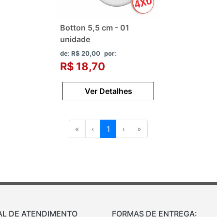
Botton 5,5 cm - 01
unidade
de: R$ 20,00
por:
R$ 18,70
Ver Detalhes
«
‹
1
›
»
AL DE ATENDIMENTO
FORMAS DE ENTREGA: