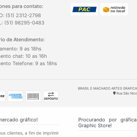
ones para contato:
O: (51) 2312-2798
: (51) 98295-0483
io de Atendimento:
amento: 9 as 18hs
ento chat: 10 as 16h
ento Telefone: 9 as 18hs
BRASIL E MACHADO ARTES GRAFICAS 
Rua São Nicol
mercado gráfico!
Procurando por gráfic
Graphic Store!
us clientes, a fim de imprimir