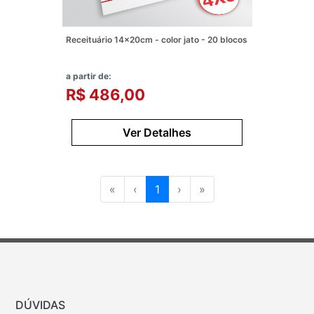
Receituário 14x20cm - color jato - 20 blocos
a partir de:
R$ 486,00
Ver Detalhes
«
‹
1
›
»
DÚVIDAS